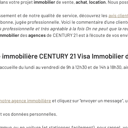
ans votre projet
immobilier
de vente,
achat
,
location
. Nous po
issement et de notre qualité de service, découvrez les
avis clien
onne, jugée professionnelle. Voici le commentaire d'une cliente
 professionnelle et très agréable à la fois On ne peut que la r
mmobilier
des
agences
de CENTURY 21 est à l'écoute de vos env
 immobilière CENTURY 21 Visa Immobilier 
cueille du lundi au vendredi de 9h à 12h30 et de 14h à 18h30, ain
 notre agence immobilière
et cliquez sur "envoyer un message", un
t vos données personnelles.
mmun ou en voiture (et stationner facilement), pour rappel, v