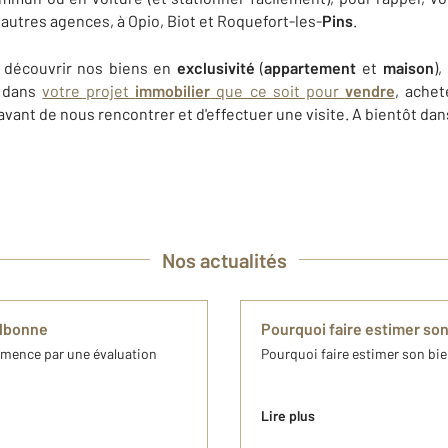
 autres agences, à Opio, Biot et Roquefort-les-
Pins
.
 découvrir nos biens en
exclusivité
(
appartement
et
maison
)
r dans
votre projet
immobilier
que ce soit pour
vendre
, achet
avant de nous rencontrer et d'effectuer une visite. A bientôt dan
Nos actualités
albonne
Pourquoi faire estimer son
mmence par une évaluation
Pourquoi faire estimer son bien
Lire plus