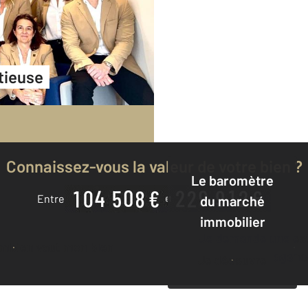
tieuse
Connaissez-vous la valeur de votre bien ?
Le baromètre
Entre
du marché
immobilier
Je demande une estimation à mon
ombien vaut mon bien
agenc
Je découvre