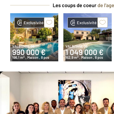
Les coups de coeur
de l'ag
Exclusivité
Exclusivité
VALBONNE 06
VALBONNE 06
990 000 €
1 049 000 €
2
2
196,1 m
, Maison
, 8 pcs
162,9 m
, Maison
, 6 pcs