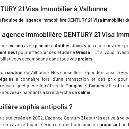
TURY 21 Visa Immobilier à Valbonne
e l'équipe de l'agence immobilière CENTURY 21 Visa Immobilier d
re agence immobilière CENTURY 21 Visa Imm
 une
maison
avec
piscine
à
Antibes Juan
, vous cherchez une pr
ent neuf
pour effectuer ses études à
Grasse
... Et si vous inves
obilier vous accompagne dans tous vos
projets
.
du
secteur
de Valbonne. Nos conseillers répondent aussi à vos 
légales
à connaître lors d'une transaction et des prix pou
ureuse à quelques kilomètres de
Mougins
et
Cannes
. Elle offre
 nouveaux habitants à la recherche de
calme.
lière sophia antipolis ?
a été créée en 2002. L'agence Century 21 est très active à Val
tiers avec éthique, sérieux et méthodologie en
proposant
un t