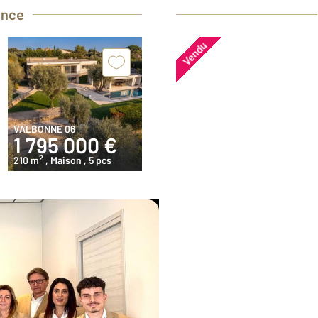
ence
Vendu
VALBONNE 06
1 795 000 €
2
210 m
, Maison
, 5 pcs