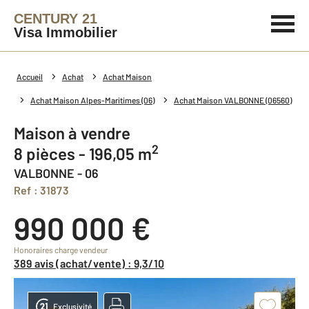
CENTURY 21
Visa Immobilier
Accueil
Achat
Achat Maison
Achat Maison Alpes-Maritimes (06)
Achat Maison VALBONNE (06560)
Maison à vendre
2
8 pièces - 196,05 m
VALBONNE - 06
Ref : 31873
990 000 €
Honoraires charge vendeur
389 avis (achat/vente) : 9,3/10
Exclusivité